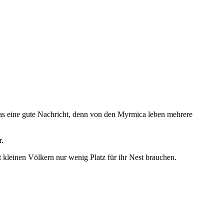
be Wiesenameisen ernähren sich vom Honigtau ihrer Wurzellaus-Herde. Lasius
se befallen wird, damit die Glänzendschwarze Holzameise deren Nest
ine ganze Welt im Garten. Lasius fuliginosus, Guntersblum Garten,
lar zu sehen. Camponotus fallax, Guntersblum Garten, 11.05.2025
das eine gute Nachricht, denn von den Myrmica leben mehrere
r.
 kleinen Völkern nur wenig Platz für ihr Nest brauchen.