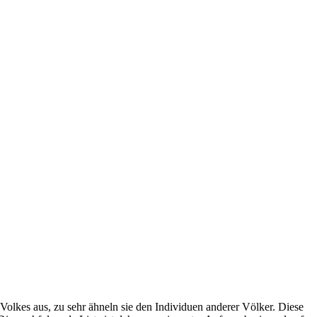
rsblum, Garten, 12.4.22
 Garten, 20.05.2024
ren Insekten. Guntersblum, Garten, 16.06.2024
nd gerne Brut anderer Ameisen direkt aus dem Nest stehlen. Solenopsis
x, Guntersblum, Garten, 20.05.2024
lsweise Spinnennetze, geraten. Solenopsis fugax, Guntersblum Garten,
ginsekten sind sie durch den fast rechtwinkligen Knick im Fühler zu
cht. cf Themnothorax affinis, Guntersblum, 15.6.23
olkes aus, zu sehr ähneln sie den Individuen anderer Völker. Diese