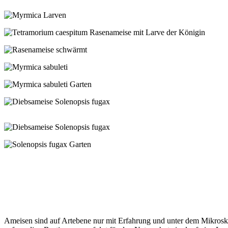
Die Rasenameisen zerlegen in bester Gemeinschaftsarbeit auch größere Fund
Ein Volk von Rasenameisen bringt Larven unterschiedlicher Größe in Sicherh
So wachsweiß wie diese Ameisenkönigin sind praktisch alle Hautflügler, au
Wenn die jungen Ameisenköniginnen fliegen, herrscht bei den Rasenameisen pu
Die Säbeldornige Knotenameise ist eine wichtige Wirtsart für seltene Bläuli
Eine Säbeldornige Knotenameise transportiert tierische Beute ins Nest. Myrm
Die kleinsten Ameisen im Garten sind hellgelb und leben Wand an Wand mit L
fugax, Guntersblum, Garten, 12.4.2024
Der gelbe Winzling gehört zu den Feuerameisen. Diese Ameise bringt ihre Bru
Die Männchen der Diebsameise leben nur kurz. Auf der Suche nach einer Jung
14.09.2025
Die Ameisenarten schwärmen zur Paarung und zur Nestgründung in unterschie
unterscheiden. Königin der Diebsameise Solenopsis fugax, Guntersblum, 11.
Da Gärten durchaus viele Bäume enthalten, dürften baumbewohnende Ameisenar
Ameisen sind auf Artebene nur mit Erfahrung und unter dem Mikroskop