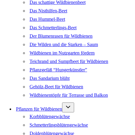
Das schattige Wildbienenbeet
Das Nisthilfen-Beet
Das Hummel-Beet
Das Schmetterlings-Beet
Der Blumenrasen für Wildbienen
Die Wilden und die Starken – Saum
Wildbienen im Nutzgarten fördern
Teichrand und Sumpfbeet für Wildbienen
Pflanzgefäß “Hungerkünstler”
Das Sandarium blüht
Gehölz-Beet für Wildbienen
Wildbienentöpfe für Terrasse und Balkon
Untermenü
Pflanzen für Wildbienen
umschalten
Korbblütengewächse
Schmetterlingsblütengewächse
Doldenblütengewächse