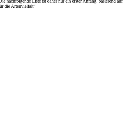
ie nachfolgende Liste ist daher nur ein erster Anfang, basierend auf
 die Artenvielfalt“.