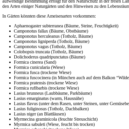
aufwendige Bestimmung erfolgt für den Naturschutz in der freien Land
den Arten einiger Naturgärten und den Hinweisen zu den Lebensräumen
In Gärten könnten diese Ameisenarten vorkommen:
Aphaenogaster subterranea (Bäume, Steine, Feuchtigkeit)
Camponotus fallax (Bäume, Obstbäume)
Camponotus herculeanus (Totholz, Bäume)
Camponotus ligniperda (Totholz, Bäume)
Camponotus vagus (Totholz, Bäume)
Colobopsis truncata (Totholz, Bäume)
Dolichoderus quadripunctatus (Bäume)
Formica cinerea (Sand)
Formica cunicularia (Wiese)
Formica fusca (trockene Wiese)
Formica fuscocinera (in München auch auf dem Balkon “Wilde
Formica pratensis (trockene Wiese)
Formica rufibarbis (trockene Wiese)
Lasius brunneus (Laubbäume, Parkbäume)
Lasius emarginatus (warm, Hausnähe)
Lasius flavus (unter dem Rasen, unter Steinen, unter Gemüseb
Lasius fuliginosus (Totholz, Dachbalken)
Lasius niger (an Blattläusen)
Myrmecina graminicola (feuchte Streuschicht)
Myrmica sabuleti (Wiese, feucht bis trocken)