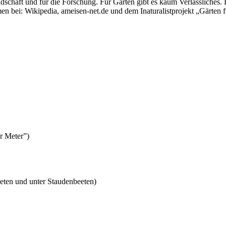
schaft und für die Forschung. Für Gärten gibt es kaum Verlässliches. D
 bei: Wikipedia, ameisen-net.de und dem Inaturalistprojekt „Gärten für
r Meter”)
eeten und unter Staudenbeeten)