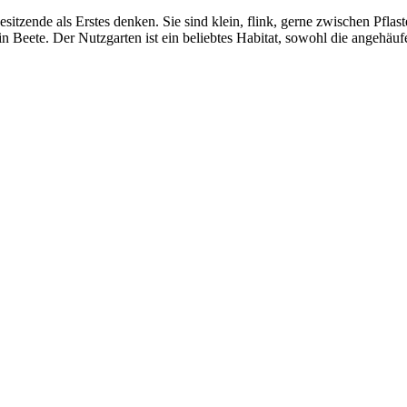
itzende als Erstes denken. Sie sind klein, flink, gerne zwischen Pflas
in Beete. Der Nutzgarten ist ein beliebtes Habitat, sowohl die angehäu
man Tiere, die planen, arbeiten und Entscheidungen treffen. Formica cf. sang
sthilfe. Sie bauen Gänge und räumen auf. Trotzdem können sich dort Wildbiene
 ernten möchte. 10.05.2024
 Honigtautropfen mit dem Mund aufnimmt. 10.05.2024
gente Kreatur. cf Lasius niger, Guntersblum, Garten, 12.4.22
se im Zier- und Obstgarten Kopfzerbrechen. cf Lasius niger, Guntersblum, Gart
en. Hier wird ein Hauhechelbläuling von Wegameisen begrüßt - seine Raupen 