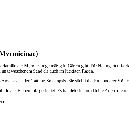
rbeiterin hütet - mit Aufmerksamkeit und Körpereinsatz - eine Laus. Denn Gel
ch: Man benötigt die Schwarze Wegameise, welche von der Gelben Schattenamei
r- und unterirdischen Läusen und ein bestimmter Pilz - voila, 1 Winzling = e
tersblumer Gartens. Oft ist nur ein einzelnes, recht großes glänzendes Exemp
 Myrmicinae)
rfamilie der Myrmica regelmäßig in Gärten gibt. Für Naturgärten ist 
en ungewaschenem Sand als auch im lückigen Rasen.
-Ameise aus der Gattung Solenopsis. Sie stiehlt die Brut anderer Völke
fe aus Eichenholz gesichtet. Es handelt sich um kleine Arten, die mit
en
spitum/impurum-Gruppe Guntersblum, Garten, 9.7.21