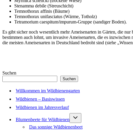
Myrmica schencki (trockene Wiese)
Stenamma debile (Streuschicht)
Temnothorax affinis (Bäume)
Temnothorax unifasciatus (Wärme, Totholz)
Tetramorium caespitum/impurum-Gruppe (sandiger Boden).
Es gibt sicher noch wesentlich mehr Ameisenarten in Gärten, die nur 
bestimmen auch lohnt, um invasive Ameisenarten, die es inzwischen m
die meisten Ameisenarten in Deutschland bedroht sind (siehe „Wissen
Suchen
Suchen
Willkommen im Wildbienengarten
Wildbienen – Basiswissen
Wildbienen im Jahresverlauf
Untermenü
Blumenbeete für Wildbienen
umschalten
Das sonnige Wildbienenbeet