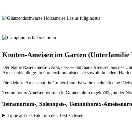
Gelbe Wiesenameisen verbringen fast ihr ganzes Leben unterirdisch. Diese A
flavus oder umbratus, Guntersblum, Garten, 5.2.24
Die Glänzendschwarze Holzameise im Garten ist ein Hypersozialparasit spri
übernehmen kann...dazu dann bitte noch Morschholz, diverse Gruppen von obe
27.10.2024
Die Kerblippige Rossameise lebt in den schattigeren Gartenbereichen des Gun
Knoten-Ameisen im Garten (Unterfamilie
Der Name Rasenameise verrät, dass es durchaus Ameisen aus der Unte
Ameisenbläulinge. In Guntersblum nisten sie sowohl in jedem Hauf
Die kleinste Ameisenart in Guntersblum ist wahrscheinlich eine Diebs
Temnothorax Ameisen wurden in Guntersblum regelmäßig an der Nisthil
Tetramorium-, Solenopsis-, Temnothorax-Ameisenart
Tippe auf das Bild, um den Text zu lesen
Die Rasenameise liebt die Sand-Nisthilfen als Behausung. Tetramorium cae