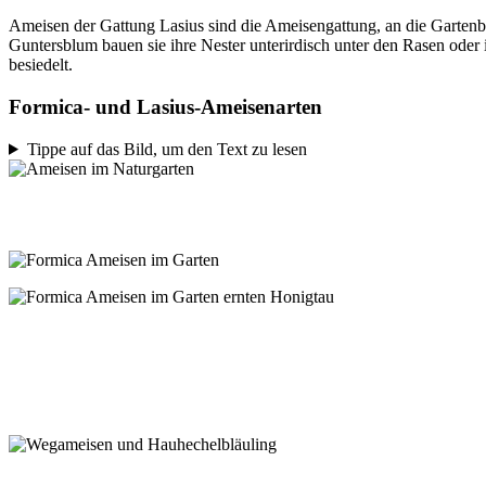
Ameisen der Gattung Lasius sind die Ameisengattung, an die Gartenbes
Guntersblum bauen sie ihre Nester unterirdisch unter den Rasen oder 
besiedelt.
Formica- und Lasius-Ameisenarten
Tippe auf das Bild, um den Text zu lesen
Ameisen sind faszinierende Persönlichkeiten. Bei genauer Beobachtung sieht 
Diese großen schönen zweifarbigen Ameisen besiedeln seit Jahren die Sandni
Guntersblum, Garten, 17.4.22
Diese Formica Ameise streift mit den Fühlern eine Laus, deren Honigtau sie
Das Hinterteil der gemolkenen Laus ist noch oben, während die Ameise den
Die Königin der schwarz-roten Formica-Art. Guntersblum, Garten, 11.6.23
Die schwarze Wegameise ist eigentlich eine ganz hübsche, fleißige und intelli
Mit ihrem ausgeprägten Talent für Viehaltung bereitet die schwarze Wegamei
Auch häufige Arten können eine spannende Ameisen-Bläuling-Beziehung bild
Pflanzen fressen zu können. Lasius niger, Mainzer Sand, 17.05.2025