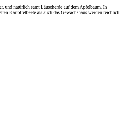
ter, und natürlich samt Läuseherde auf dem Apfelbaum. In
felten Kartoffelbeete als auch das Gewächshaus werden reichlich
uinea, Guntersblum, Garten, 10.05.2024
n, Wespen und weitere Ameisenarten halten. Formica cf rufibarbis,
en, 11.7.21
werden den Ameisen etwas Zuckerwasser spenden, um in Ruhe an ihren