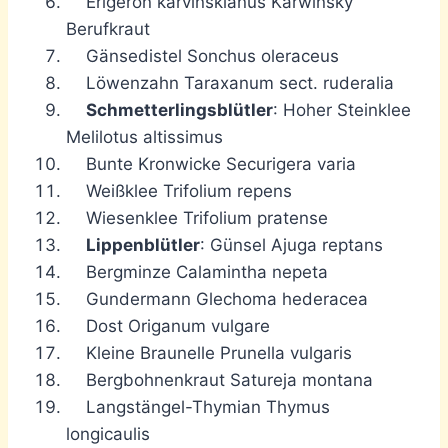
Erigeron karvinskianus Karwinsky
Berufkraut
Gänsedistel Sonchus oleraceus
Löwenzahn Taraxanum sect. ruderalia
Schmetterlingsblütler
: Hoher Steinklee
Melilotus altissimus
Bunte Kronwicke Securigera varia
Weißklee Trifolium repens
Wiesenklee Trifolium pratense
Lippenblütler
: Günsel Ajuga reptans
Bergminze Calamintha nepeta
Gundermann Glechoma hederacea
Dost Origanum vulgare
Kleine Braunelle Prunella vulgaris
Bergbohnenkraut Satureja montana
Langstängel-Thymian Thymus
longicaulis