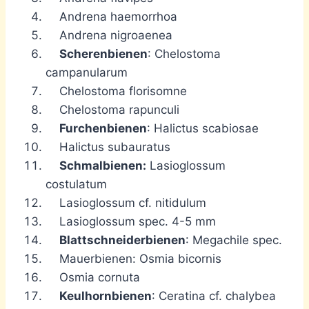
Andrena haemorrhoa
Andrena nigroaenea
Scherenbienen
: Chelostoma
campanularum
Chelostoma florisomne
Chelostoma rapunculi
Furchenbienen
: Halictus scabiosae
Halictus subauratus
Schmalbienen:
Lasioglossum
costulatum
Lasioglossum cf. nitidulum
Lasioglossum spec. 4-5 mm
Blattschneiderbienen
: Megachile spec.
Mauerbienen: Osmia bicornis
Osmia cornuta
Keulhornbienen
: Ceratina cf. chalybea