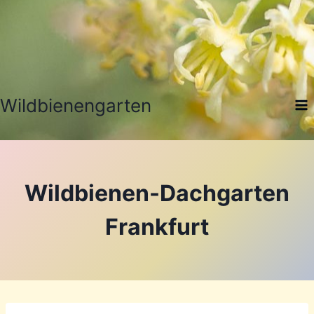
Zum
Inhalt
springen
Wildbienengarten
Wildbienen-Dachgarten
Frankfurt