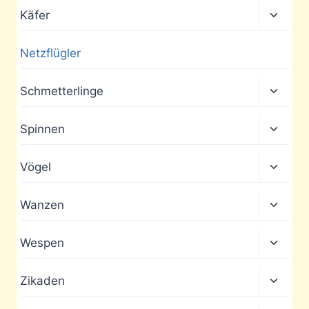
Unter
Käfer
umscha
Netzflügler
Unter
Schmetterlinge
umscha
Unter
Spinnen
umscha
Unter
Vögel
umscha
Unter
Wanzen
umscha
Unter
Wespen
umscha
Unter
Zikaden
umscha