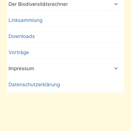
Unter
Der Biodiversitätsrechner
umscha
Linksammlung
Downloads
Vorträge
Unter
Impressum
umscha
Datenschutzerklärung