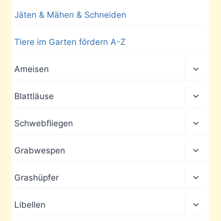
Jäten & Mähen & Schneiden
Tiere im Garten fördern A-Z
Unter
Ameisen
umscha
Unter
Blattläuse
umscha
Unter
Schwebfliegen
umscha
Unter
Grabwespen
umscha
Unter
Grashüpfer
umscha
Unter
Libellen
umscha