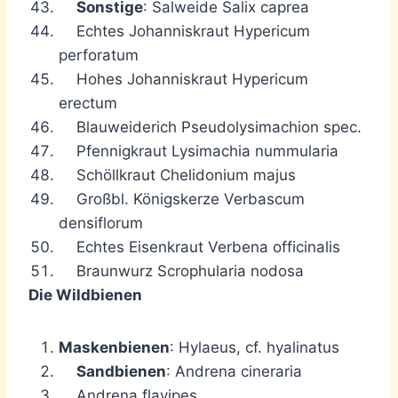
Sonstige
: Salweide Salix caprea
Echtes Johanniskraut Hypericum
perforatum
Hohes Johanniskraut Hypericum
erectum
Blauweiderich Pseudolysimachion spec.
Pfennigkraut Lysimachia nummularia
Schöllkraut Chelidonium majus
Großbl. Königskerze Verbascum
densiflorum
Echtes Eisenkraut Verbena officinalis
Braunwurz Scrophularia nodosa
Die Wildbienen
Maskenbienen
: Hylaeus, cf. hyalinatus
Sandbienen
: Andrena cineraria
Andrena flavipes