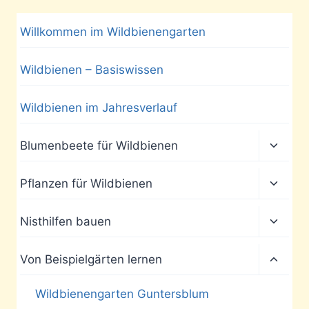
Willkommen im Wildbienengarten
Wildbienen – Basiswissen
Wildbienen im Jahresverlauf
Unter
Blumenbeete für Wildbienen
umscha
Unter
Pflanzen für Wildbienen
umscha
Unter
Nisthilfen bauen
umscha
Unter
Von Beispielgärten lernen
umscha
Wildbienengarten Guntersblum