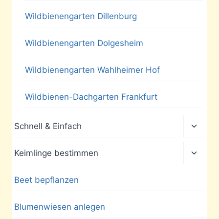
Wildbienengarten Dillenburg
Wildbienengarten Dolgesheim
Wildbienengarten Wahlheimer Hof
Wildbienen-Dachgarten Frankfurt
Unter
Schnell & Einfach
umscha
Unter
Keimlinge bestimmen
umscha
Beet bepflanzen
Blumenwiesen anlegen