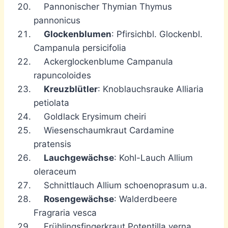
Pannonischer Thymian Thymus
pannonicus
Glockenblumen
: Pfirsichbl. Glockenbl.
Campanula persicifolia
Ackerglockenblume Campanula
rapuncoloides
Kreuzblütler
: Knoblauchsrauke Alliaria
petiolata
Goldlack Erysimum cheiri
Wiesenschaumkraut Cardamine
pratensis
Lauchgewächse
: Kohl-Lauch Allium
oleraceum
Schnittlauch Allium schoenoprasum u.a.
Rosengewächse
: Walderdbeere
Fragraria vesca
Frühlingsfingerkraut Potentilla verna