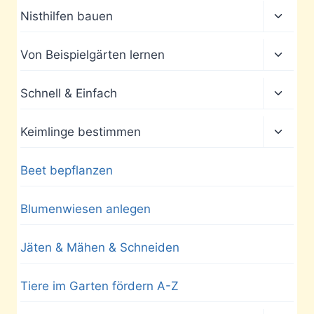
Unter
Nisthilfen bauen
umscha
Unter
Von Beispielgärten lernen
umscha
Unter
Schnell & Einfach
umscha
Unter
Keimlinge bestimmen
umscha
Beet bepflanzen
Blumenwiesen anlegen
Jäten & Mähen & Schneiden
Tiere im Garten fördern A-Z