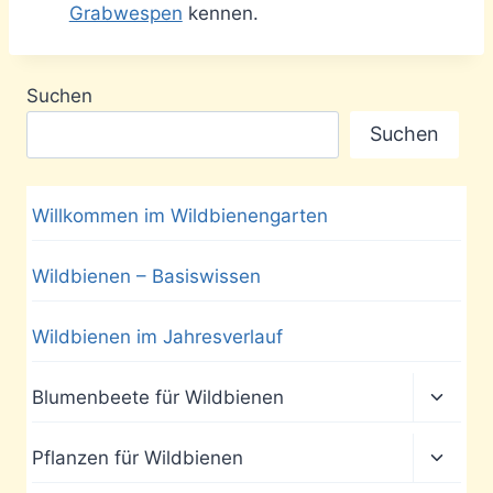
Grabwespen
kennen.
Suchen
Suchen
Willkommen im Wildbienengarten
Wildbienen – Basiswissen
Wildbienen im Jahresverlauf
Unter
Blumenbeete für Wildbienen
umscha
Unter
Pflanzen für Wildbienen
umscha