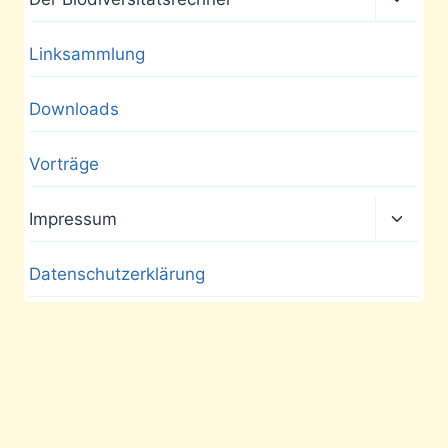
umscha
Linksammlung
Downloads
Vorträge
Unter
Impressum
umscha
Datenschutzerklärung