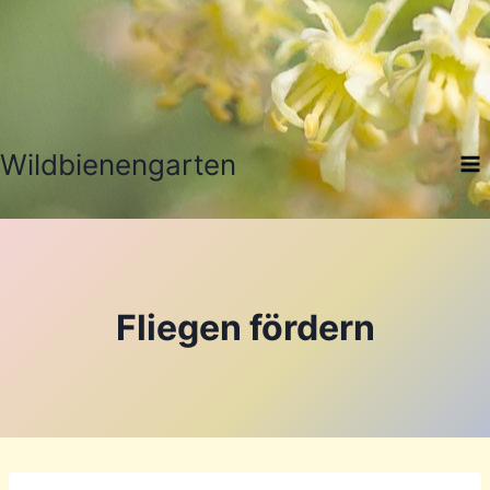
Zum
Inhalt
springen
Wildbienengarten
Fliegen fördern