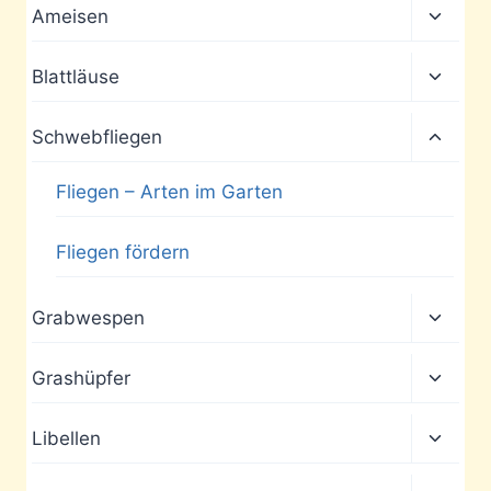
Unter
Ameisen
umscha
Unter
Blattläuse
umscha
Unter
Schwebfliegen
umscha
Fliegen – Arten im Garten
Fliegen fördern
Unter
Grabwespen
umscha
Unter
Grashüpfer
umscha
Unter
Libellen
umscha