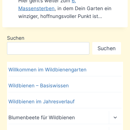
Hier geht’s weiter zum
6.
Massensterben
, in dem Dein Garten ein
winziger, hoffnungsvoller Punkt ist…
Suchen
Suchen
Willkommen im Wildbienengarten
Wildbienen – Basiswissen
Wildbienen im Jahresverlauf
Unter
Blumenbeete für Wildbienen
umscha