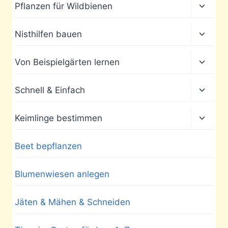
Unter
Pflanzen für Wildbienen
umscha
Unter
Nisthilfen bauen
umscha
Unter
Von Beispielgärten lernen
umscha
Unter
Schnell & Einfach
umscha
Unter
Keimlinge bestimmen
umscha
Beet bepflanzen
Blumenwiesen anlegen
Jäten & Mähen & Schneiden