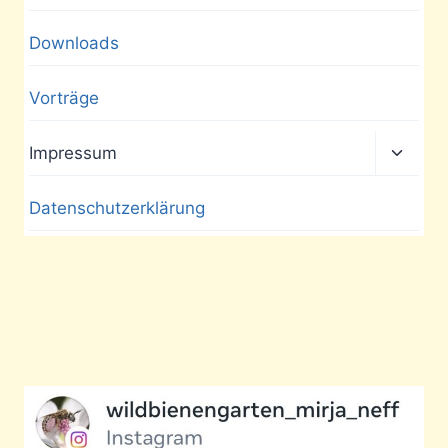
Downloads
Vorträge
Unter
Impressum
umscha
Datenschutzerklärung