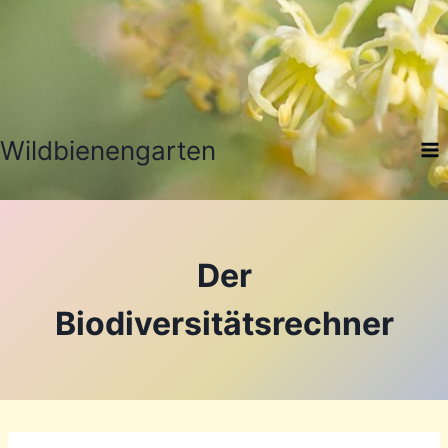
Zum
Inhalt
springen
Wildbienengarten
Der
Biodiversitätsrechner