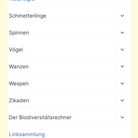
Unter
Schmetterlinge
umscha
Unter
Spinnen
umscha
Unter
Vögel
umscha
Unter
Wanzen
umscha
Unter
Wespen
umscha
Unter
Zikaden
umscha
Unter
Der Biodiversitätsrechner
umscha
Linksammlung