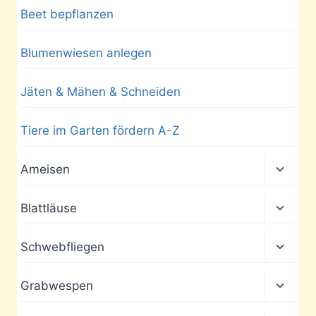
Beet bepflanzen
Blumenwiesen anlegen
Jäten & Mähen & Schneiden
Tiere im Garten fördern A-Z
Unter
Ameisen
umscha
Unter
Blattläuse
umscha
Unter
Schwebfliegen
umscha
Unter
Grabwespen
umscha