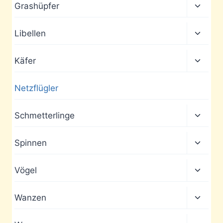
Unter
Grashüpfer
umscha
Unter
Libellen
umscha
Unter
Käfer
umscha
Netzflügler
Unter
Schmetterlinge
umscha
Unter
Spinnen
umscha
Unter
Vögel
umscha
Unter
Wanzen
umscha