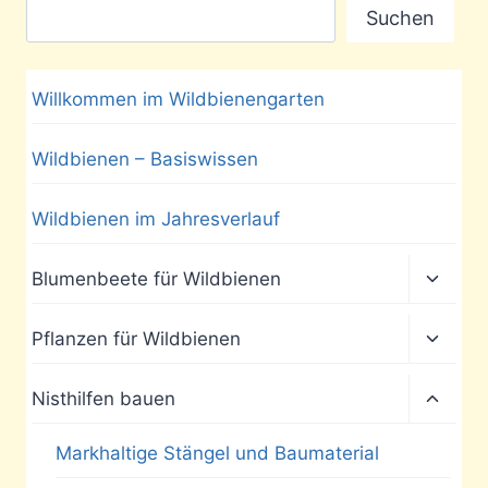
Suchen
Willkommen im Wildbienengarten
Wildbienen – Basiswissen
Wildbienen im Jahresverlauf
Unter
Blumenbeete für Wildbienen
umscha
Unter
Pflanzen für Wildbienen
umscha
Unter
Nisthilfen bauen
umscha
Markhaltige Stängel und Baumaterial