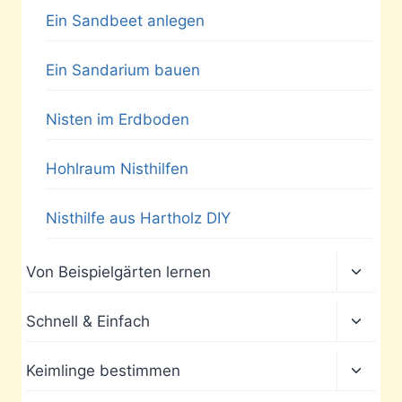
Ein Sandbeet anlegen
Ein Sandarium bauen
Nisten im Erdboden
Hohlraum Nisthilfen
Nisthilfe aus Hartholz DIY
Unter
Von Beispielgärten lernen
umscha
Unter
Schnell & Einfach
umscha
Unter
Keimlinge bestimmen
umscha