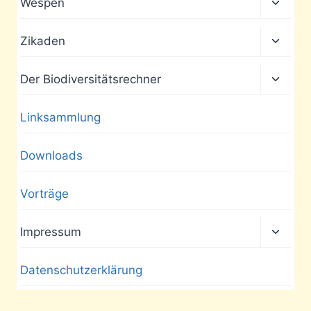
Unter
Wespen
umscha
Unter
Zikaden
umscha
Unter
Der Biodiversitätsrechner
umscha
Linksammlung
Downloads
Vorträge
Unter
Impressum
umscha
Datenschutzerklärung