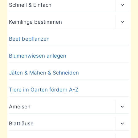
Unter
Schnell & Einfach
umscha
Unter
Keimlinge bestimmen
umscha
Beet bepflanzen
Blumenwiesen anlegen
Jäten & Mähen & Schneiden
Tiere im Garten fördern A-Z
Unter
Ameisen
umscha
Unter
Blattläuse
umscha