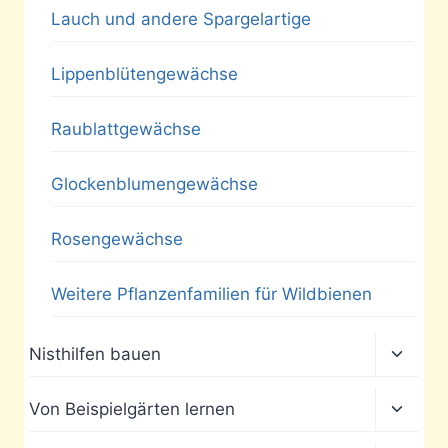
Lauch und andere Spargelartige
Lippenblütengewächse
Raublattgewächse
Glockenblumengewächse
Rosengewächse
Weitere Pflanzenfamilien für Wildbienen
Unter
Nisthilfen bauen
umscha
Unter
Von Beispielgärten lernen
umscha