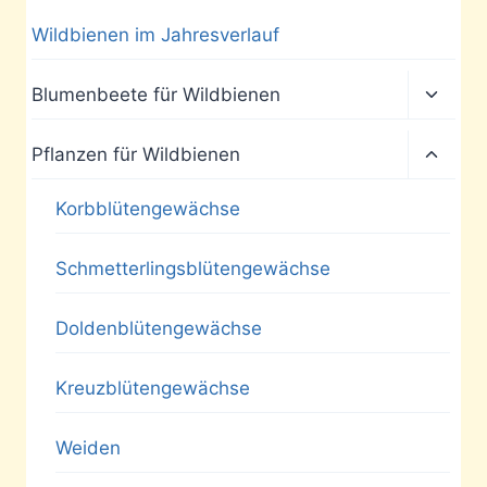
Wildbienen im Jahresverlauf
Unter
Blumenbeete für Wildbienen
umscha
Unter
Pflanzen für Wildbienen
umscha
Korbblütengewächse
Schmetterlingsblütengewächse
Doldenblütengewächse
Kreuzblütengewächse
Weiden