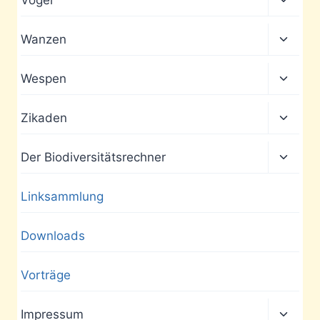
umscha
Unter
Wanzen
umscha
Unter
Wespen
umscha
Unter
Zikaden
umscha
Unter
Der Biodiversitätsrechner
umscha
Linksammlung
Downloads
Vorträge
Unter
Impressum