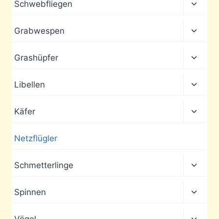
Unter
Schwebfliegen
umscha
Unter
Grabwespen
umscha
Unter
Grashüpfer
umscha
Unter
Libellen
umscha
Unter
Käfer
umscha
Netzflügler
Unter
Schmetterlinge
umscha
Unter
Spinnen
umscha
Unter
Vögel