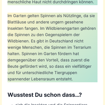
menschliche Haut nicht durchdringen können.
Im Garten gelten Spinnen als Nützlinge, da sie
Blattläuse und andere ungern gesehene
Insekten fangen. Im Wildbienengarten gehören
die Spinnen zu den Gegenspielern der
Wildbienen. Es gibt in Deutschland nicht
wenige Menschen, die Spinnen im Terrarium
halten. Spinnen im Garten fördern hat
demgegenüber den Vorteil, dass zuerst die
Beute gefördert wird, so dass ein vielfältiger
und für unterschiedliche Tiergruppen
spannender Lebensraum entsteht.
Wusstest Du schon dass…?