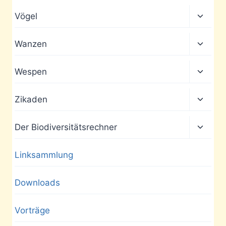
Unter
Vögel
umscha
Unter
Wanzen
umscha
Unter
Wespen
umscha
Unter
Zikaden
umscha
Unter
Der Biodiversitätsrechner
umscha
Linksammlung
Downloads
Vorträge