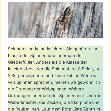
Spinnen sind keine Insekten. Sie gehören zur
Klasse der Spinnentiere innerhalb der
Gliederfüßler. Anders als die Klasse der
Insekten besitzen die Spinnentiere 8 Beine, nur
2 Körpersegmente und keine Fühler. Wenn wir
von Spinnen sprechen, meinen wir gewöhnlich
die Ordnung der Webspinnen. Weitere
Ordnungen innerhalb der Spinnentiere sind die
Weberknechte, die Zecken, die Skorpione und
die Raubmilben. Laut dem Rote Liste Zentrum